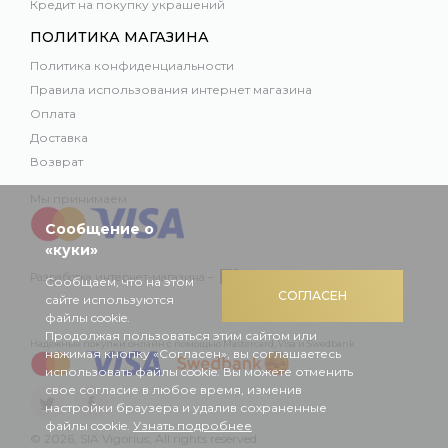
Кредит на покупку украшений
ПОЛИТИКА МАГАЗИНА
Политика конфиденциальности
Правила использования интернет магазина
Оплата
Доставка
Возврат
Мы принимаем:
Сообщение о
«куки»
Разработка интернет-магазина –
Сообщаем, что на этом
СОГЛАСЕН
сайте используются
файлы cookie.
Продолжая пользоваться этим сайтом или
Надежные покупки онлайн с помощью Mastercard, Visa и Swedbank
нажимая кнопку «Согласен», вы соглашаетесь
использовать файлы cookie. Вы можете отменить
свое согласие в любое время, изменив
настройки браузера и удалив сохраненные
файлы cookie.
Узнать подробнее
© 2026, SIA Vigorius, All rights reserved