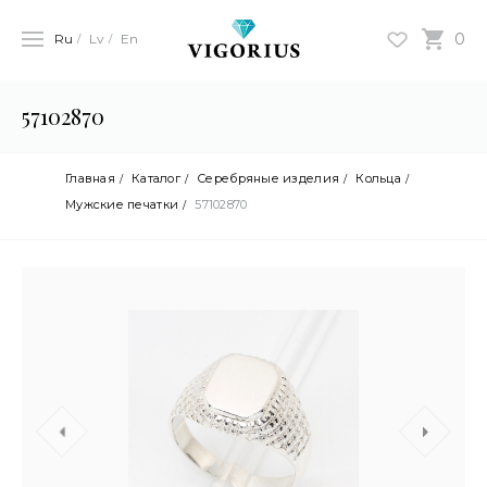
0
Ru
Lv
En
57102870
Главная
Каталог
Серебряные изделия
Кольца
Мужские печатки
57102870