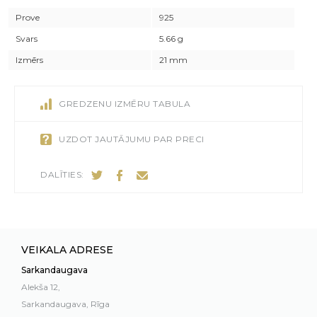
Prove
925
Svars
5.66 g
Izmērs
21 mm
GREDZENU IZMĒRU TABULA
UZDOT JAUTĀJUMU PAR PRECI
DALĪTIES:
VEIKALA ADRESE
Sarkandaugava
Alekša 12,
Sarkandaugava, Rīga