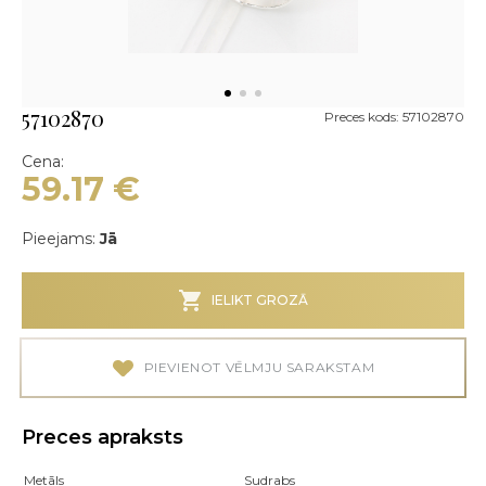
57102870
Preces kods: 57102870
Cena:
59.17
€
Pieejams:
Jā
IELIKT GROZĀ
PIEVIENOT VĒLMJU SARAKSTAM
Preces apraksts
Metāls
Sudrabs