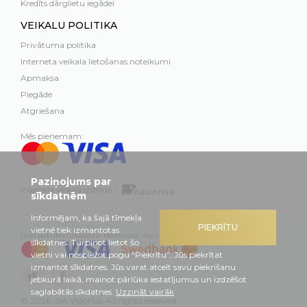
Kredīts dārglietu iegādei
VEIKALU POLITIKA
Privātuma politika
Interneta veikala lietošanas noteikumi
Apmaksa
Piegāde
Atgriešana
Mēs pieņemam:
Paziņojums par
Interneta veikala izstrāde –
sīkdatnēm
Informējam, ka šajā tīmekļa
PIEKRĪTU
vietnē tiek izmantotas
Droši pirkumi tiešsaistē ar Mastercard, Visa un Swedbank
sīkdatnes. Turpinot lietot šo
vietni vai nospiežot pogu “Piekrītu”, Jūs piekrītat
izmantot sīkdatnes. Jūs varat atcelt savu piekrišanu
jebkurā laikā, mainot pārlūka iestatījumus un izdzēšot
saglabātās sīkdatnes.
Uzzināt vairāk
© 2026, SIA Vigorius, All rights reserved