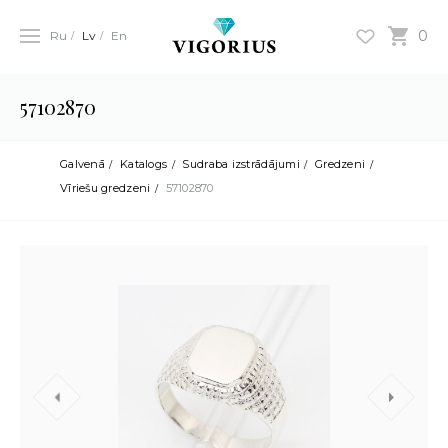
0
Ru
Lv
En
57102870
Galvenā
Katalogs
Sudraba izstrādājumi
Gredzeni
Vīriešu gredzeni
57102870