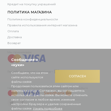
Кредит на покупку украшений
ПОЛИТИКА МАГАЗИНА
Политика конфиденциальности
Правила использования интернет магазина
Оплата
Доставка
Возврат
Мы принимаем:
Сообщение о
«куки»
Разработка интернет-магазина –
Сообщаем, что на этом
СОГЛАСЕН
сайте используются
файлы cookie.
Продолжая пользоваться этим сайтом или
Надежные покупки онлайн с помощью Mastercard, Visa и Swedbank
нажимая кнопку «Согласен», вы соглашаетесь
использовать файлы cookie. Вы можете отменить
свое согласие в любое время, изменив
настройки браузера и удалив сохраненные
файлы cookie.
Узнать подробнее