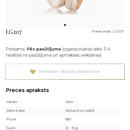
LG207
Preces kods: LG207
Pieejams:
Pēc pasūtījuma
(izgatavošanas laiks: 3-4
nedēļas no pasūtījuma un apmaksas veikšanas)
PIEVIENOT VĒLMJU SARAKSTAM
Preces apraksts
Metāls
Zelts
Zelta krāsa
Sarkanā un baltā
Prove
585
Svars
12 - 15 g