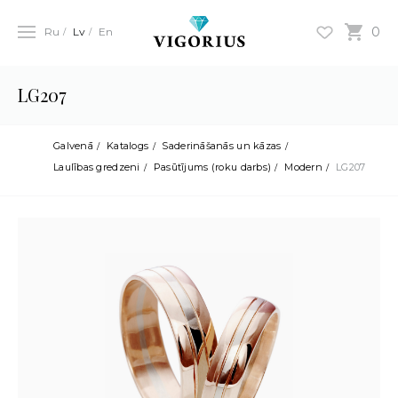
0
Ru
Lv
En
LG207
Galvenā
Katalogs
Saderināšanās un kāzas
Laulības gredzeni
Pasūtījums (roku darbs)
Modern
LG207