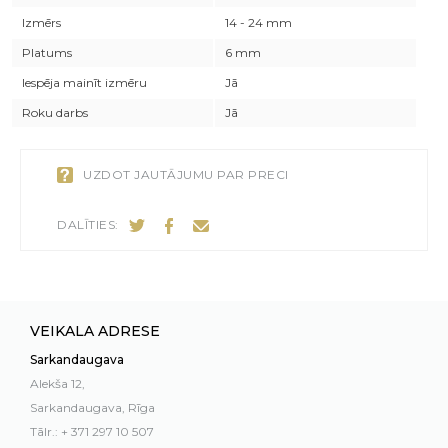
Izmērs
14 - 24 mm
Platums
6 mm
Iespēja mainīt izmēru
Jā
Roku darbs
Jā
UZDOT JAUTĀJUMU PAR PRECI
DALĪTIES:
VEIKALA ADRESE
Sarkandaugava
Alekša 12,
Sarkandaugava, Rīga
Tālr.: + 371 297 10 507