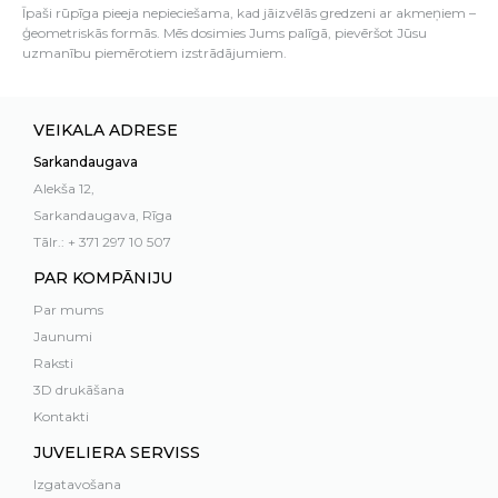
Īpaši rūpīga pieeja nepieciešama, kad jāizvēlās gredzeni ar akmeņiem –
ģeometriskās formās. Mēs dosimies Jums palīgā, pievēršot Jūsu
uzmanību piemērotiem izstrādājumiem.
VEIKALA ADRESE
Sarkandaugava
Alekša 12,
Sarkandaugava, Rīga
Tālr.: + 371 297 10 507
PAR KOMPĀNIJU
Par mums
Jaunumi
Raksti
3D drukāšana
Kontakti
JUVELIERA SERVISS
Izgatavošana