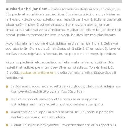
Auskari ar briljantiem
– īpašas rotaslietas. Ikdienā tos var valkāt, ja
Jūs piederat augstākajai sabiedrībai. Juvelierizstrādājumu valkāšanas
māksla diktē stingrus noteikumus: lietišķā sanāksmē, ikdiena pastaigā,
pludmalē – ir piemēroti nelieli auskari ar maziem akmeņiem un
smalku sudraba vai zelta zīmējumu. Auskari ar lieliem briljantiem tiek
atstāti jebkura formāta ballēm, no deju ballītes līdz mākslas šovam.
Apjomīgi akmeņi dominē izstrādājuma dizaina risinājumā. Zelta vai
sudraba ierāmējums vizuāli atkāpjas otrā plānā, šī iemesla dēļ, juvelieri
cenšas atrast reljefus un formas, kuras papildina akmeņu īpatnības.
Vigorius piedāvā lielu, rotaslietu ar lieliem akmeņiem, izvēli un Jūs
noteikti atradīsiet pie mums sev tīkamo rotaslietu. Tomēr, kad būs
jāizvēlās
auskari ar briljantiem
, vidēja vai liela izmēra, jāatcerās daži
noteikumi:
Ja Jūs esat gados, nevajadzētu valkāt gludus, platus izstrādājumus,
kuri pievērsīs apkārtējo uzmanību Jūsu ādai.
Izvēloties modeli, saskaņojiet tā masu ar auss apjomu:
izstrādājumam nevajadzētu nostiept nelielas auss ļipiņu.
Kvadrātveida vai apaļi auskari ar vienu lielu akmeni ir paredzēti
slaidām, gara auguma sievietēm.
Piekaru auskarus nevajadzētu izvēlēties dāmām ar īsu sportisku