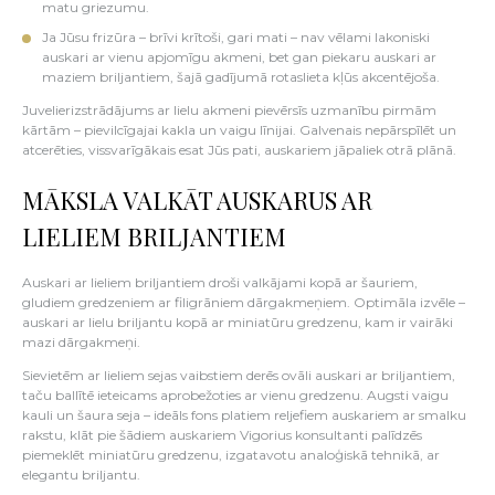
matu griezumu.
Ja Jūsu frizūra – brīvi krītoši, gari mati – nav vēlami lakoniski
auskari ar vienu apjomīgu akmeni, bet gan piekaru auskari ar
maziem briljantiem, šajā gadījumā rotaslieta kļūs akcentējoša.
Juvelierizstrādājums ar lielu akmeni pievērsīs uzmanību pirmām
kārtām – pievilcīgajai kakla un vaigu līnijai. Galvenais nepārspīlēt un
atcerēties, vissvarīgākais esat Jūs pati, auskariem jāpaliek otrā plānā.
MĀKSLA VALKĀT AUSKARUS AR
LIELIEM BRILJANTIEM
Auskari ar lieliem briljantiem droši valkājami kopā ar šauriem,
gludiem gredzeniem ar filigrāniem dārgakmeņiem. Optimāla izvēle –
auskari ar lielu briljantu kopā ar miniatūru gredzenu, kam ir vairāki
mazi dārgakmeņi.
Sievietēm ar lieliem sejas vaibstiem derēs ovāli auskari ar briljantiem,
taču ballītē ieteicams aprobežoties ar vienu gredzenu. Augsti vaigu
kauli un šaura seja – ideāls fons platiem reljefiem auskariem ar smalku
rakstu, klāt pie šādiem auskariem Vigorius konsultanti palīdzēs
piemeklēt miniatūru gredzenu, izgatavotu analoģiskā tehnikā, ar
elegantu briljantu.