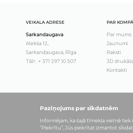
VEIKALA ADRESE
PAR KOMPĀ
Sarkandaugava
Par mums
Alekša 12,
Jaunumi
Sarkandaugava, Rīga
Raksti
Tālr.: + 371 297 10 507
3D drukāš
Kontakti
Paziņojums par sīkdatnēm
Informējam, ka šajā tīmekļa vietnē tiek 
“Piekrītu”, Jūs piekrītat izmantot sīkda