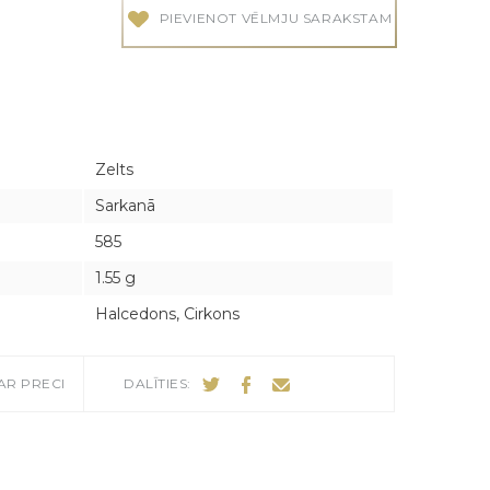
PIEVIENOT VĒLMJU SARAKSTAM
audes
audes
Zelts
Sarkanā
585
1.55 g
Halcedons, Cirkons
AR PRECI
DALĪTIES: