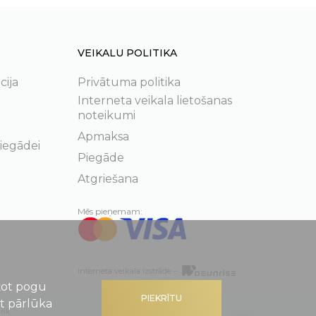
VEIKALU POLITIKA
cija
Privātuma politika
Interneta veikala lietošanas
noteikumi
Apmaksa
 iegādei
Piegāde
Atgriešana
Mēs pieņemam:
Interneta veikala izstrāde –
ežot pogu
PIEKRĪTU
ot pārlūka
ank