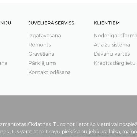
NIJU
JUVELIERA SERVISS
KLIENTIEM
Izgatavošana
Noderīga informā
Remonts
Atlaižu sistēma
Gravēšana
Dāvanu kartes
ana
Pārklājums
Kredīts dārglietu
Kontaktlodēšana
izmantotas sīkdatnes. Turpinot lietot šo vietni vai nospi
tnes. Jūs varat atcelt savu piekrišanu jebkurā laikā, main
Droši pirkumi tiešsaistē ar Mastercard, Visa un Swedb