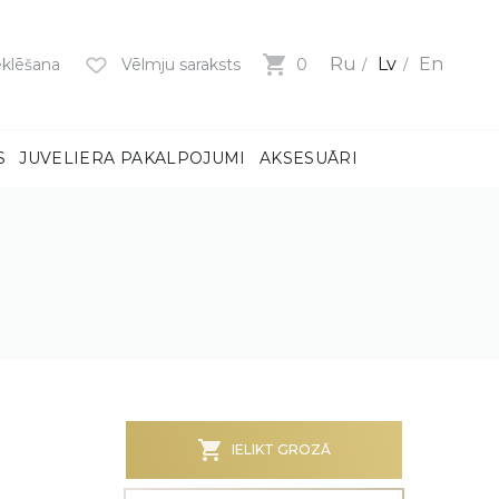
Ru
Lv
En
klēšana
Vēlmju saraksts
0
S
JUVELIERA PAKALPOJUMI
AKSESUĀRI
mi
ņiem
m
dzeni
ņiem
BS)
IELIKT GROZĀ
MI
MI