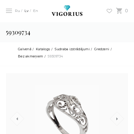
0
Ru
Lv
En
59309734
Galvenā
Katalogs
Sudraba izstrādājumi
Gredzeni
Bez akmeņiem
59309734