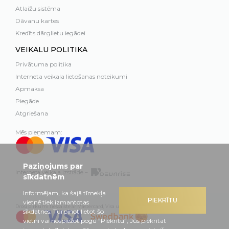
Atlaižu sistēma
Dāvanu kartes
Kredīts dārglietu iegādei
VEIKALU POLITIKA
Privātuma politika
Interneta veikala lietošanas noteikumi
Apmaksa
Piegāde
Atgriešana
Mēs pieņemam:
Paziņojums par
Interneta veikala izstrāde –
sīkdatnēm
Informējam, ka šajā tīmekļa
PIEKRĪTU
vietnē tiek izmantotas
Droši pirkumi tiešsaistē ar Mastercard, Visa un Swedbank
sīkdatnes. Turpinot lietot šo
vietni vai nospiežot pogu “Piekrītu”, Jūs piekrītat