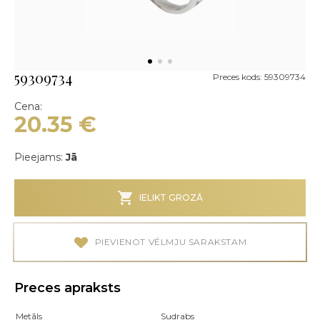
59309734
Preces kods: 59309734
Cena:
20.35
€
Pieejams:
Jā
IELIKT GROZĀ
PIEVIENOT VĒLMJU SARAKSTAM
Preces apraksts
Metāls
Sudrabs