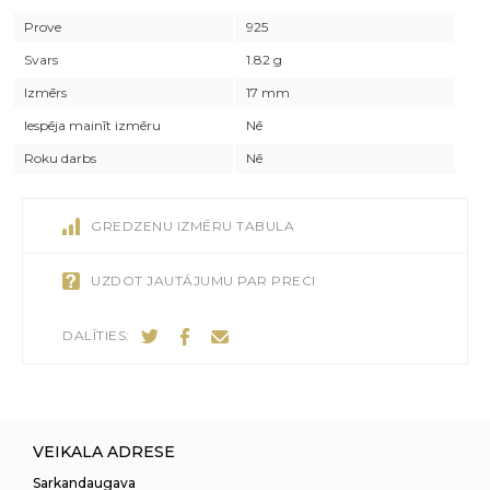
Prove
925
Svars
1.82 g
Izmērs
17 mm
Iespēja mainīt izmēru
Nē
Roku darbs
Nē
GREDZENU IZMĒRU TABULA
UZDOT JAUTĀJUMU PAR PRECI
DALĪTIES:
VEIKALA ADRESE
Sarkandaugava