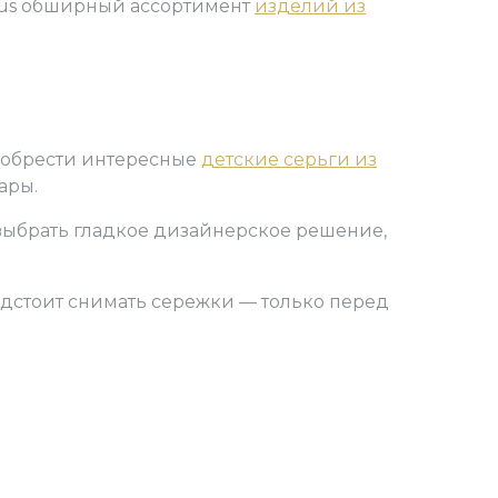
orius обширный ассортимент
изделий из
иобрести интересные
детские серьги из
ары.
выбрать гладкое дизайнерское решение,
редстоит снимать сережки — только перед