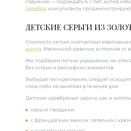
Разумнее — подождать 6-7 лет, купив н
серебра
: консультанты продемонстрирую
ДЕТСКИЕ СЕРЬГИ ИЗ ЗОЛОТ
Стоимость легких компактных ювелирных
золота
. Маленькой девочке, в отличие от
Мы подберем легкое украшение, не оття
без острых и рельефных элементов.
Выбирая тип крепления, следует исходить
сном либо на занятиях в течение дня.
Детские серебряные серьги, как и золоты
серьги-гвоздики;
с французским замком: петелька с крюч
с английским замком.