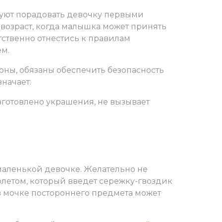
Я
Я
уют порадовать девочку первыми
о возраст, когда малышка может принять
тука
тука
тственно отнестись к правилам
м.
роны, обязаны обеспечить безопасность
начает:
ро
изготовлено украшения, не вызывает
маленькой девочке. Желательно не
летом, который введет сережку-гвоздик
 в мочке постороннего предмета может