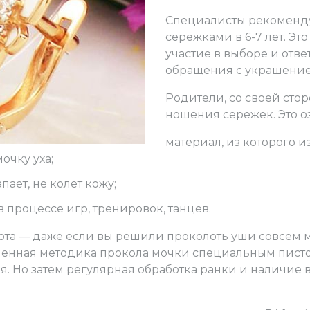
Крестики avangard
ИКОНКИ
ИКОНКИ
ДРУГИЕ ИЗДЕЛИ
ДРУГИЕ ИЗДЕЛИ
Exclusive
Специалисты рекоменд
Кулоны, запонки, часы
вные
вные
Православные
Православные
Броши
Броши
Inline style
сережками в 6-7 лет. Эт
кие
кие
Католические
Католические
Заколки для галс
Заколки для галс
участие в выборе и отве
обращения с украшение
еские
еские
Пирсинг
Пирсинг
Часы
Родители, со своей сто
Запонки
ношения сережек. Это оз
Столовое сереб
материал, из которого 
очку уха;
пает, не колет кожу;
 процессе игр, тренировок, танцев.
ота — даже если вы решили проколоть уши совсем 
енная методика прокола мочки специальным писто
я. Но затем регулярная обработка ранки и наличие