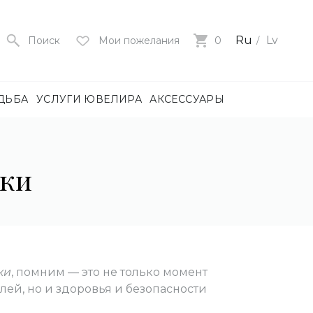
Ru
Lv
Поиск
Мои пожелания
0
ДЬБА
УСЛУГИ ЮВЕЛИРА
АКСЕССУАРЫ
лия
ца
чки
нями
и
ие
нями
БОТА)
ки
, помним — это не только момент
лей, но и здоровья и безопасности
е