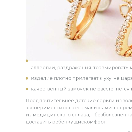
Classic
КУЛОНЫ
КУЛОНЫ
КРЕСТИКИ
КРЕСТИКИ
Avangard
С драгоценными
С драгоценными
Правосла
Правосла
камнями
камнями
Католичес
Католичес
С полудраг. камнями
С полудраг. камнями
Староверч
Староверч
С цирконом
С цирконом
С жемчугом
С жемчугом
Без камней
Без камней
Знаки зодиака
Знаки зодиака
аллергии, раздражения, травмировать м
изделие плотно прилегает к уху, не цара
качественный замочек не расстегнется в
Предпочтительнее детские серьги из зол
экспериментировать с малышами: соврем
из медицинского сплава, – безболезненна
доставить ребенку дискомфорт.