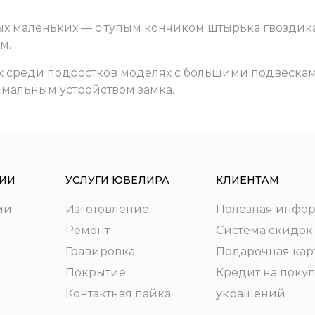
ых маленьких — с тупым кончиком штырька гвоздика
м.
ых среди подростков моделях с большими подвеска
имальным устройством замка.
ИИ
УСЛУГИ ЮВЕЛИРА
КЛИЕНТАМ
ии
Изготовление
Полезная инфо
Ремонт
Система скидок
Гравировка
Подарочная кар
Покрытие
Кредит на поку
Контактная пайка
украшений