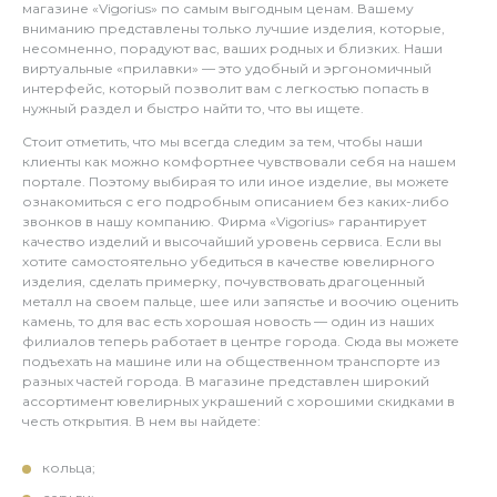
магазине «Vigorius» по самым выгодным ценам. Вашему
вниманию представлены только лучшие изделия, которые,
несомненно, порадуют вас, ваших родных и близких. Наши
виртуальные «прилавки» — это удобный и эргономичный
интерфейс, который позволит вам с легкостью попасть в
нужный раздел и быстро найти то, что вы ищете.
Стоит отметить, что мы всегда следим за тем, чтобы наши
клиенты как можно комфортнее чувствовали себя на нашем
портале. Поэтому выбирая то или иное изделие, вы можете
ознакомиться с его подробным описанием без каких-либо
звонков в нашу компанию. Фирма «Vigorius» гарантирует
качество изделий и высочайший уровень сервиса. Если вы
хотите самостоятельно убедиться в качестве ювелирного
изделия, сделать примерку, почувствовать драгоценный
металл на своем пальце, шее или запястье и воочию оценить
камень, то для вас есть хорошая новость — один из наших
филиалов теперь работает в центре города. Сюда вы можете
подъехать на машине или на общественном транспорте из
разных частей города. В магазине представлен широкий
ассортимент ювелирных украшений с хорошими скидками в
честь открытия. В нем вы найдете:
кольца;