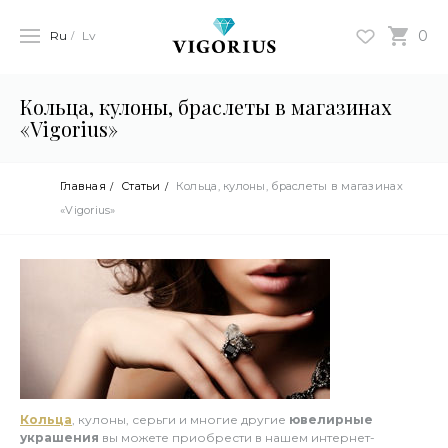
0
Ru
Lv
Кольца, кулоны, браслеты в магазинах
«Vigorius»
Главная
Статьи
Кольца, кулоны, браслеты в магазинах
«Vigorius»
Кольца
, кулоны, серьги и многие другие
ювелирные
украшения
вы можете приобрести в нашем интернет-