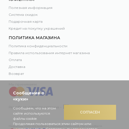
Полезная информация
Система скидок
Подарочная карта
Кредит на покупку украшений
ПОЛИТИКА МАГАЗИНА
Политика конфиденциальности
Правила использования интернет магазина
Оплата
Доставка
Возврат
Мы принимаем:
Сообщение о
«куки»
Разработка интернет-магазина –
Сообщаем, что на этом
СОГЛАСЕН
сайте используются
файлы cookie.
Продолжая пользоваться этим сайтом или
Надежные покупки онлайн с помощью Mastercard, Visa и Swedbank
нажимая кнопку «Согласен», вы соглашаетесь