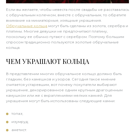
Если вы желаете, чтобы невеста после свадьбы не расставалась
с обручальным колечком, вместе с обручальным, то обратите
внимание на миниатюрные, изящные украшения.
Обручальные кольца
могут быть сделаны из золота, серебра и
платины. Многие девушки не предпочитают платину,
поскольку ее обычно путают с серебром. Поэтому большим
спросом традиционно пользуются золотые обручальные
кольца.
ЧЕМ УКРАШАЮТ КОЛЬЦА
В представлении многих обручальное кольцо должно быть
гладким, без камешков и узоров. Сегодня такое мнение
считается устаревшим, вот почему покупатели выбирают
украшение, декорированное одним крупным драгоценным
камушком или же с вкраплениями мелких камней. Для
украшения могут быть использованы следующие камни:
топаз;
изумруд;
аметист.