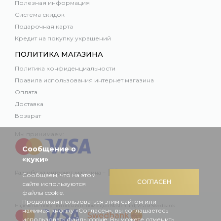
Полезная информация
Система скидок
Подарочная карта
Кредит на покупку украшений
ПОЛИТИКА МАГАЗИНА
Политика конфиденциальности
Правила использования интернет магазина
Оплата
Доставка
Возврат
Мы принимаем:
Сообщение о
«куки»
Разработка интернет-магазина –
Сообщаем, что на этом
СОГЛАСЕН
сайте используются
файлы cookie.
Продолжая пользоваться этим сайтом или
Надежные покупки онлайн с помощью Mastercard, Visa и Swedbank
нажимая кнопку «Согласен», вы соглашаетесь
использовать файлы cookie. Вы можете отменить