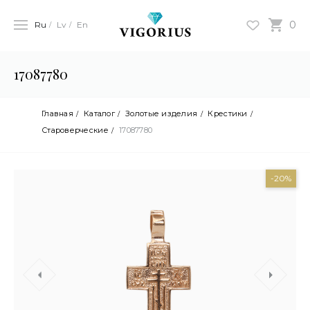
0
Ru
Lv
En
17087780
Главная
Каталог
Золотые изделия
Крестики
Староверческие
17087780
-20%