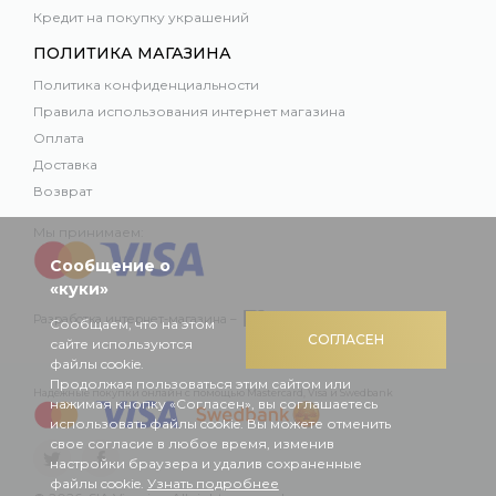
Кредит на покупку украшений
ПОЛИТИКА МАГАЗИНА
Политика конфиденциальности
Правила использования интернет магазина
Оплата
Доставка
Возврат
Мы принимаем:
Сообщение о
«куки»
Разработка интернет-магазина –
Сообщаем, что на этом
СОГЛАСЕН
сайте используются
файлы cookie.
Продолжая пользоваться этим сайтом или
Надежные покупки онлайн с помощью Mastercard, Visa и Swedbank
нажимая кнопку «Согласен», вы соглашаетесь
использовать файлы cookie. Вы можете отменить
свое согласие в любое время, изменив
настройки браузера и удалив сохраненные
файлы cookie.
Узнать подробнее