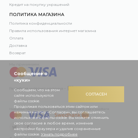
Кредит на покупку украшений
ПОЛИТИКА МАГАЗИНА
Политика конфиденциальности
Правила использования интернет магазина
Оплата
Доставка
Возврат
Мы принимаем:
Сообщение о
«куки»
Разработка интернет-магазина –
Сообщаем, что на этом
СОГЛАСЕН
сайте используются
файлы cookie.
Продолжая пользоваться этим сайтом или
Надежные покупки онлайн с помощью Mastercard, Visa и Swedbank
нажимая кнопку «Согласен», вы соглашаетесь
использовать файлы cookie. Вы можете отменить
свое согласие в любое время, изменив
настройки браузера и удалив сохраненные
файлы cookie.
Узнать подробнее