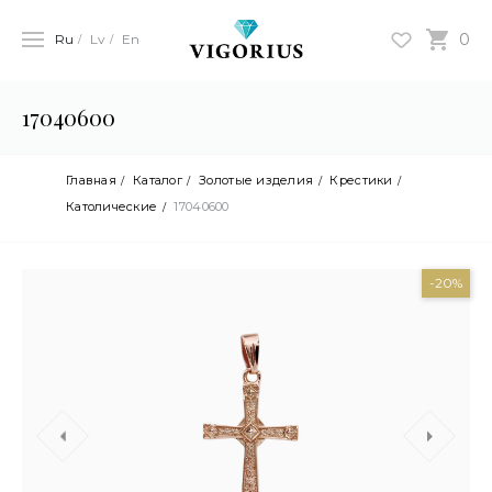
0
Ru
Lv
En
17040600
Главная
Каталог
Золотые изделия
Крестики
Католические
17040600
-20%