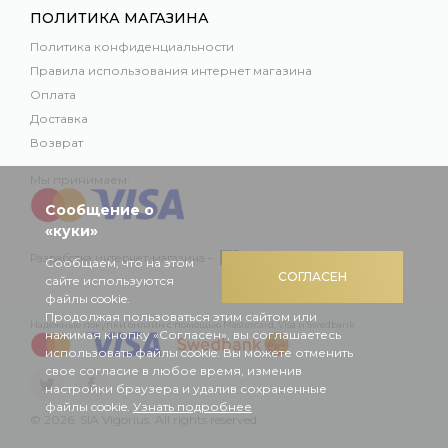
ПОЛИТИКА МАГАЗИНА
Политика конфиденциальности
Правила использования интернет магазина
Оплата
Доставка
Возврат
Мы принимаем:
Сообщение о
«куки»
Разработка интернет-магазина –
Сообщаем, что на этом
СОГЛАСЕН
сайте используются
файлы cookie.
Продолжая пользоваться этим сайтом или
Надежные покупки онлайн с помощью Mastercard, Visa и Swedbank
нажимая кнопку «Согласен», вы соглашаетесь
использовать файлы cookie. Вы можете отменить
свое согласие в любое время, изменив
настройки браузера и удалив сохраненные
файлы cookie.
Узнать подробнее
© 2026, SIA Vigorius, All rights reserved