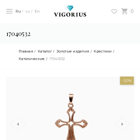
0
Ru
Lv
En
17040532
Главная
Каталог
Золотые изделия
Крестики
Католические
17040532
-20%