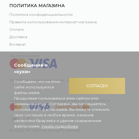
ПОЛИТИКА МАГАЗИНА
Политика конфиденциальности
Правила использования интернет магазина
Оплата
Доставка
Возврат
Мы принимаем:
Сообщение о
«куки»
Разработка интернет-магазина –
Сообщаем, что на этом
СОГЛАСЕН
сайте используются
файлы cookie.
Продолжая пользоваться этим сайтом или
Надежные покупки онлайн с помощью Mastercard, Visa и Swedbank
нажимая кнопку «Согласен», вы соглашаетесь
использовать файлы cookie. Вы можете отменить
свое согласие в любое время, изменив
настройки браузера и удалив сохраненные
файлы cookie.
Узнать подробнее
© 2026, SIA Vigorius, All rights reserved