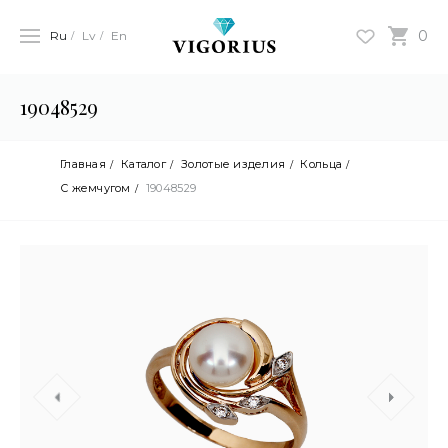
0
Ru
Lv
En
19048529
Главная
Каталог
Золотые изделия
Кольца
С жемчугом
19048529