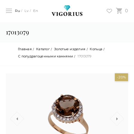
0
Ru
Lv
En
17013079
Главная
Каталог
Золотые изделия
Кольца
С полудрагоценными камнями
17013079
-20%