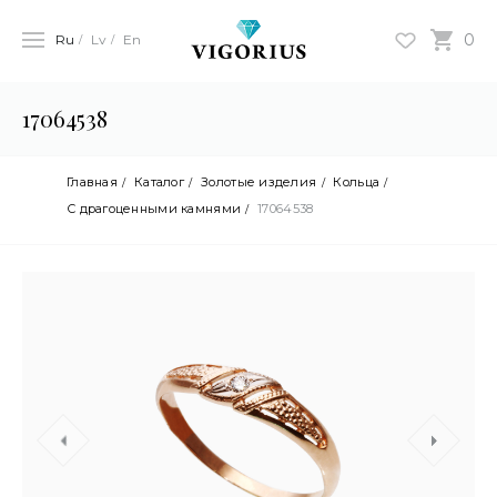
0
Ru
Lv
En
17064538
Главная
Каталог
Золотые изделия
Кольца
С драгоценными камнями
17064538