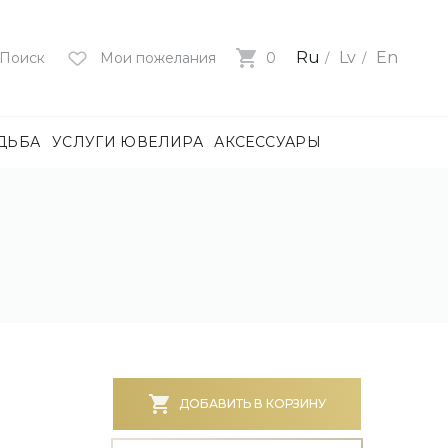
Ru
Lv
En
Поиск
Мои пожелания
0
ДЬБА
УСЛУГИ ЮВЕЛИРА
АКСЕССУАРЫ
лия
ца
нями
и
ие
нями
БОТА)
ДОБАВИТЬ В КОРЗИНУ
е