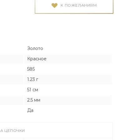
Я
Я
К ПОЖЕЛАНИЯМ
тука
тука
Золото
Красное
ро
585
1.23 г
51 см
2.5 мм
Да
А ЦЕПОЧКИ