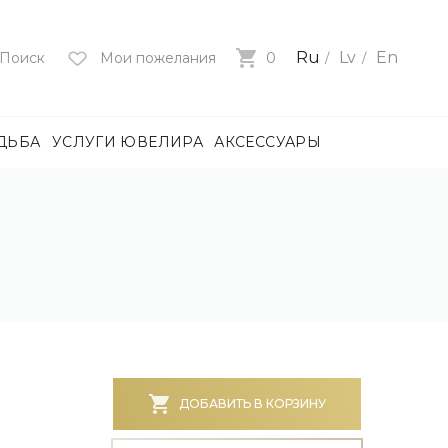
Ru
Lv
En
Поиск
Мои пожелания
0
ДЬБА
УСЛУГИ ЮВЕЛИРА
АКСЕССУАРЫ
лия
ца
нями
и
ие
нями
БОТА)
ДОБАВИТЬ В КОРЗИНУ
е