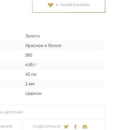
Я
Я
К ПОЖЕЛАНИЯМ
тука
тука
Золото
Красное и белое
585
ро
4.65 г
45 см
2 мм
Циркон
А ЦЕПОЧКИ
ТОВАРЕ
ПОДЕЛИТЬСЯ: