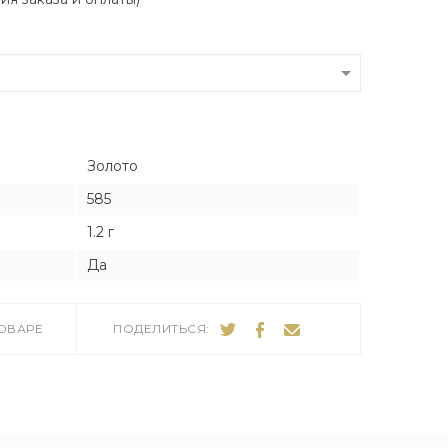
Я
Я
тука
тука
Золото
ро
585
1.2 г
Да
ТОВАРЕ
ПОДЕЛИТЬСЯ: