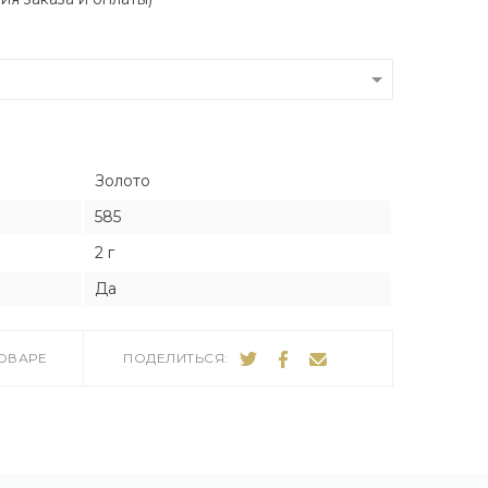
Я
Я
тука
тука
Золото
ро
585
2 г
Да
ТОВАРЕ
ПОДЕЛИТЬСЯ: