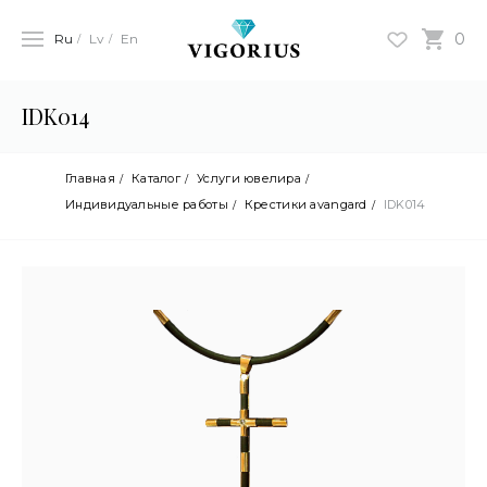
0
Ru
Lv
En
IDK014
Главная
Каталог
Услуги ювелира
Индивидуальные работы
Крестики avangard
IDK014