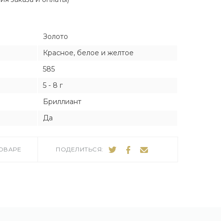
Я
Я
Золото
тука
тука
Красное, белое и желтое
585
5 - 8 г
ро
Бриллиант
Да
ТОВАРЕ
ПОДЕЛИТЬСЯ: