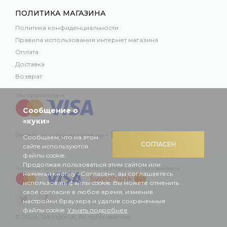
ПОЛИТИКА МАГАЗИНА
Политика конфиденциальности
Правила использования интернет магазина
Оплата
Доставка
Возврат
Мы принимаем:
Сообщение о
«куки»
Разработка интернет-магазина –
Сообщаем, что на этом
СОГЛАСЕН
сайте используются
файлы cookie.
Продолжая пользоваться этим сайтом или
Надежные покупки онлайн с помощью Mastercard, Visa и Swedbank
нажимая кнопку «Согласен», вы соглашаетесь
использовать файлы cookie. Вы можете отменить
свое согласие в любое время, изменив
настройки браузера и удалив сохраненные
файлы cookie.
Узнать подробнее
© 2026, SIA Vigorius, All rights reserved