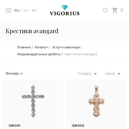
0
Ru
Lv
En
Крестики avangard
Главная
Каталог
Услуги ювелира
Индивидуальные работы
Крестики avangard
Фильтр
Скидка
Цена
IDK001
IDK002