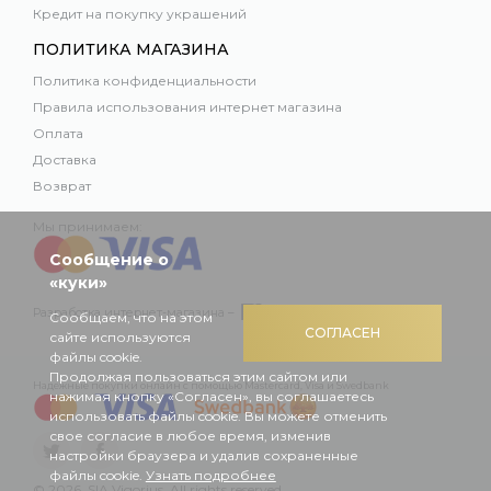
Кредит на покупку украшений
ПОЛИТИКА МАГАЗИНА
Политика конфиденциальности
Правила использования интернет магазина
Оплата
Доставка
Возврат
Мы принимаем:
Сообщение о
«куки»
Разработка интернет-магазина –
Сообщаем, что на этом
СОГЛАСЕН
сайте используются
файлы cookie.
Продолжая пользоваться этим сайтом или
Надежные покупки онлайн с помощью Mastercard, Visa и Swedbank
нажимая кнопку «Согласен», вы соглашаетесь
использовать файлы cookie. Вы можете отменить
свое согласие в любое время, изменив
настройки браузера и удалив сохраненные
файлы cookie.
Узнать подробнее
© 2026, SIA Vigorius, All rights reserved