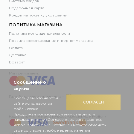
Система скидок
Подарочная карта
Кредит на покупку украшений
ПОЛИТИКА МАГАЗИНА
Политика конфиденциальности
Правила использования интернет магазина
Оплата
Доставка
Возврат
Мы принимаем:
Сообщение о
«куки»
Разработка интернет-магазина –
Сообщаем, что на этом
СОГЛАСЕН
сайте используются
файлы cookie.
Продолжая пользоваться этим сайтом или
Надежные покупки онлайн с помощью Mastercard, Visa и Swedbank
нажимая кнопку «Согласен», вы соглашаетесь
использовать файлы cookie. Вы можете отменить
свое согласие в любое время, изменив