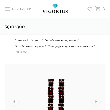
0
Ru
Lv
En
59104360
Главная
Каталог
Серебряные изделия
Cеребряные серьги
С полудрагоценными камнями
59104360