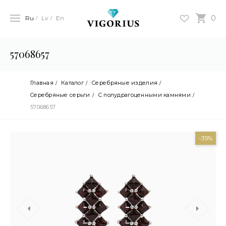
0
Ru
Lv
En
57068657
Главная
Каталог
Серебряные изделия
Cеребряные серьги
С полудрагоценными камнями
57068657
-35%