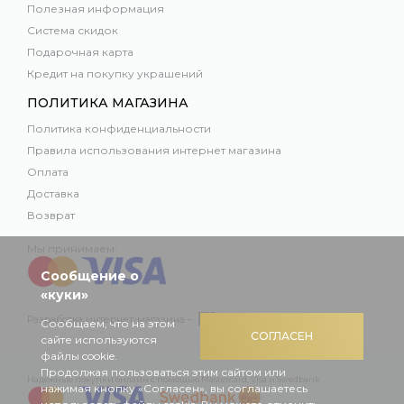
Полезная информация
Система скидок
Подарочная карта
Кредит на покупку украшений
ПОЛИТИКА МАГАЗИНА
Политика конфиденциальности
Правила использования интернет магазина
Оплата
Доставка
Возврат
Мы принимаем:
Сообщение о
«куки»
Разработка интернет-магазина –
Сообщаем, что на этом
СОГЛАСЕН
сайте используются
файлы cookie.
Продолжая пользоваться этим сайтом или
Надежные покупки онлайн с помощью Mastercard, Visa и Swedbank
нажимая кнопку «Согласен», вы соглашаетесь