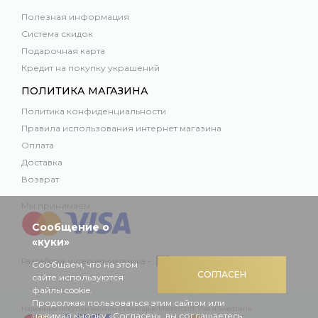
Полезная информация
Система скидок
Подарочная карта
Кредит на покупку украшений
ПОЛИТИКА МАГАЗИНА
Политика конфиденциальности
Правила использования интернет магазина
Оплата
Доставка
Возврат
Мы принимаем:
Сообщение о
«куки»
Разработка интернет-магазина –
Сообщаем, что на этом
СОГЛАСЕН
сайте используются
файлы cookie.
Продолжая пользоваться этим сайтом или
Надежные покупки онлайн с помощью Mastercard, Visa и Swedbank
нажимая кнопку «Согласен», вы соглашаетесь