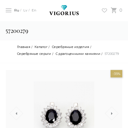
0
Ru
Lv
En
57200279
Главная
Каталог
Серебряные изделия
Cеребряные серьги
С драгоценными камнями
57200279
-35%