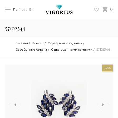
0
Ru
Lv
En
57102344
Главная
Каталог
Серебряные изделия
Cеребряные серьги
С драгоценными камнями
57102344
-35%