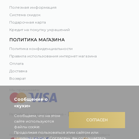
Полезная информация
Система скидок
Подарочная карта
Кредит на покупку украшений
ПОЛИТИКА МАГАЗИНА
Политика конфиденциальности
Правила использования интернет магазина
Оплата
Доставка
Возврат
Мы принимаем:
Сообщение о
«куки»
Разработка интернет-магазина –
Сообщаем, что на этом
СОГЛАСЕН
сайте используются
файлы cookie.
Продолжая пользоваться этим сайтом или
Надежные покупки онлайн с помощью Mastercard, Visa и Swedbank
нажимая кнопку «Согласен», вы соглашаетесь