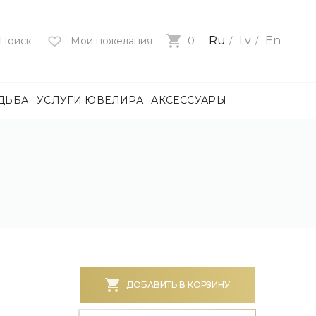
Ru
Lv
En
Поиск
Мои пожелания
0
ДЬБА
УСЛУГИ ЮВЕЛИРА
АКСЕССУАРЫ
лия
ца
нями
и
ие
нями
БОТА)
ДОБАВИТЬ В КОРЗИНУ
е