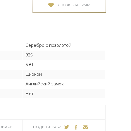
Я
Я
К ПОЖЕЛАНИЯМ
тука
тука
Серебро с позолотой
925
ро
6.81 г
Циркон
Английский замок
Нет
ТОВАРЕ
ПОДЕЛИТЬСЯ: