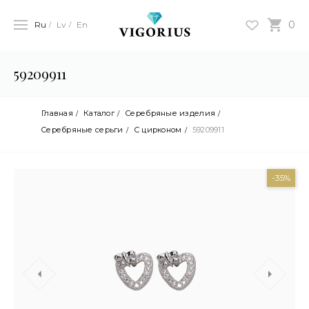
0
Ru
Lv
En
59209911
Главная
Каталог
Серебряные изделия
Cеребряные серьги
С цирконом
59209911
-35%