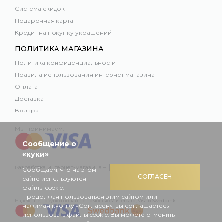
Система скидок
Подарочная карта
Кредит на покупку украшений
ПОЛИТИКА МАГАЗИНА
Политика конфиденциальности
Правила использования интернет магазина
Оплата
Доставка
Возврат
Мы принимаем:
Сообщение о
«куки»
Разработка интернет-магазина –
Сообщаем, что на этом
СОГЛАСЕН
сайте используются
файлы cookie.
Продолжая пользоваться этим сайтом или
Надежные покупки онлайн с помощью Mastercard, Visa и Swedbank
нажимая кнопку «Согласен», вы соглашаетесь
использовать файлы cookie. Вы можете отменить