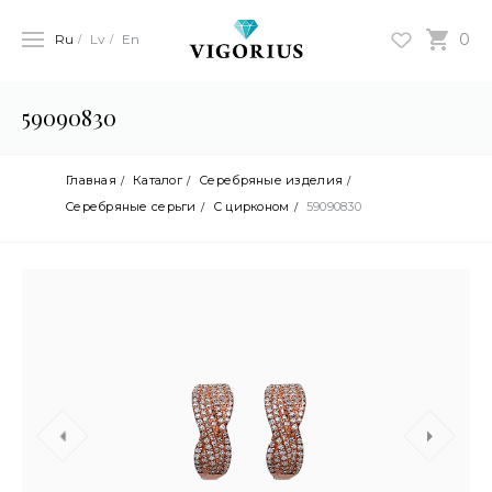
0
Ru
Lv
En
59090830
Главная
Каталог
Серебряные изделия
Cеребряные серьги
С цирконом
59090830