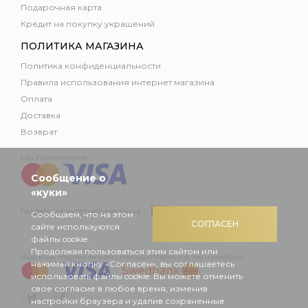
Подарочная карта
Кредит на покупку украшений
ПОЛИТИКА МАГАЗИНА
Политика конфиденциальности
Правила использования интернет магазина
Оплата
Доставка
Возврат
Мы принимаем:
Сообщение о
«куки»
Разработка интернет-магазина –
Сообщаем, что на этом
СОГЛАСЕН
сайте используются
файлы cookie.
Продолжая пользоваться этим сайтом или
Надежные покупки онлайн с помощью Mastercard, Visa и Swedbank
нажимая кнопку «Согласен», вы соглашаетесь
использовать файлы cookie. Вы можете отменить
свое согласие в любое время, изменив
настройки браузера и удалив сохраненные