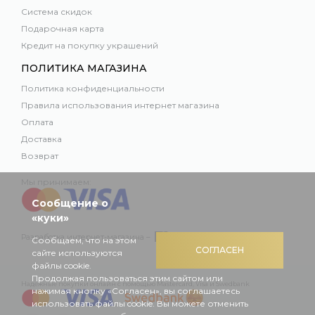
Система скидок
Подарочная карта
Кредит на покупку украшений
ПОЛИТИКА МАГАЗИНА
Политика конфиденциальности
Правила использования интернет магазина
Оплата
Доставка
Возврат
Мы принимаем:
Сообщение о
«куки»
Разработка интернет-магазина –
Сообщаем, что на этом
СОГЛАСЕН
сайте используются
файлы cookie.
Продолжая пользоваться этим сайтом или
Надежные покупки онлайн с помощью Mastercard, Visa и Swedbank
нажимая кнопку «Согласен», вы соглашаетесь
использовать файлы cookie. Вы можете отменить