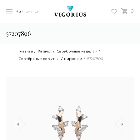
0
Ru
Lv
En
57207896
Главная
Каталог
Серебряные изделия
Cеребряные серьги
С цирконом
57207896