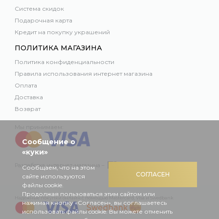
Система скидок
Подарочная карта
Кредит на покупку украшений
ПОЛИТИКА МАГАЗИНА
Политика конфиденциальности
Правила использования интернет магазина
Оплата
Доставка
Возврат
Мы принимаем:
Сообщение о
«куки»
Разработка интернет-магазина –
Сообщаем, что на этом
СОГЛАСЕН
сайте используются
файлы cookie.
Продолжая пользоваться этим сайтом или
Надежные покупки онлайн с помощью Mastercard, Visa и Swedbank
нажимая кнопку «Согласен», вы соглашаетесь
использовать файлы cookie. Вы можете отменить