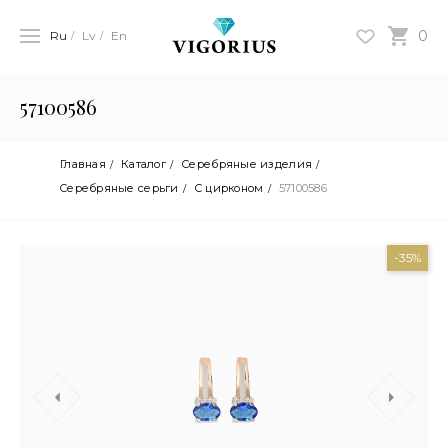
0
Ru
Lv
En
57100586
Главная
Каталог
Серебряные изделия
Cеребряные серьги
С цирконом
57100586
-35%