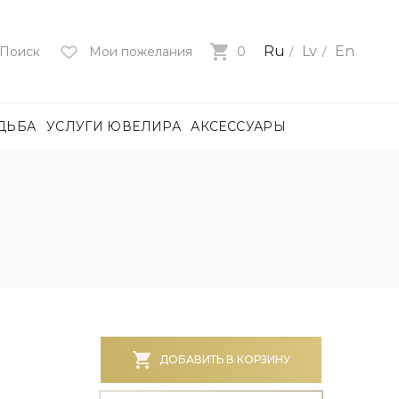
Ru
Lv
En
Поиск
Мои пожелания
0
ДЬБА
УСЛУГИ ЮВЕЛИРА
АКСЕССУАРЫ
лия
ца
нями
и
ие
нями
БОТА)
ДОБАВИТЬ В КОРЗИНУ
е