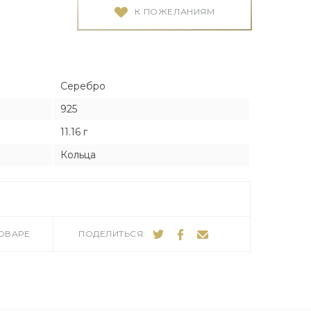
Я
Я
К ПОЖЕЛАНИЯМ
тука
тука
Серебро
925
11.16 г
ро
Кольца
ТОВАРЕ
ПОДЕЛИТЬСЯ: