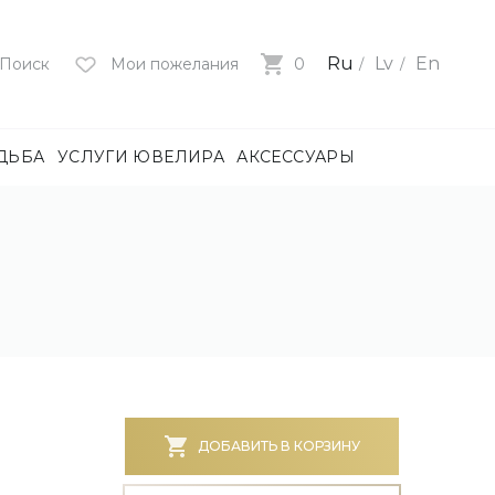
Ru
Lv
En
Поиск
Мои пожелания
0
ДЬБА
УСЛУГИ ЮВЕЛИРА
АКСЕССУАРЫ
лия
ца
нями
и
ие
нями
БОТА)
ДОБАВИТЬ В КОРЗИНУ
е