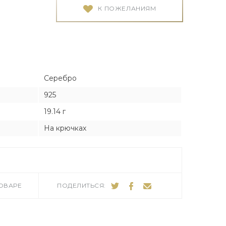
Я
Я
К ПОЖЕЛАНИЯМ
тука
тука
Серебро
925
ро
19.14 г
На крючках
ТОВАРЕ
ПОДЕЛИТЬСЯ: