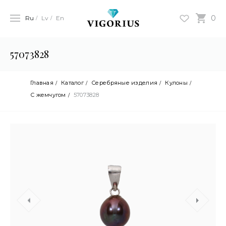
0
Ru
Lv
En
57073828
Главная
Каталог
Серебряные изделия
Кулоны
С жемчугом
57073828