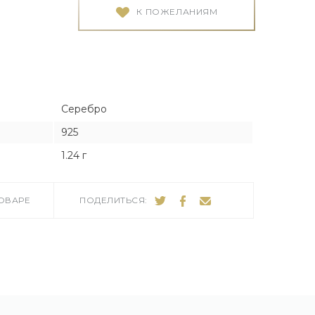
Я
Я
К ПОЖЕЛАНИЯМ
тука
тука
Серебро
925
ро
1.24 г
ТОВАРЕ
ПОДЕЛИТЬСЯ: