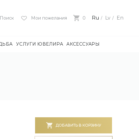
Ru
Lv
En
Поиск
Мои пожелания
0
ДЬБА
УСЛУГИ ЮВЕЛИРА
АКСЕССУАРЫ
лия
ца
нями
и
ие
нями
БОТА)
ДОБАВИТЬ В КОРЗИНУ
е