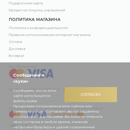
Подарочная карта
Кредит на покупку украшений
ПОЛИТИКА МАГАЗИНА
Политика конфиденциальности
Правила использования интернет магазина
Оплата
Доставка
Возврат
Мы принимаем:
Сообщение о
«куки»
Разработка интернет-магазина –
Сообщаем, что на этом
СОГЛАСЕН
сайте используются
файлы cookie.
Продолжая пользоваться этим сайтом или
Надежные покупки онлайн с помощью Mastercard, Visa и Swedbank
нажимая кнопку «Согласен», вы соглашаетесь
использовать файлы cookie. Вы можете отменить
свое согласие в любое время, изменив
настройки браузера и удалив сохраненные