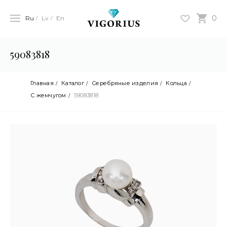
0
Ru
Lv
En
59083818
Главная
Каталог
Серебряные изделия
Кольца
С жемчугом
59083818