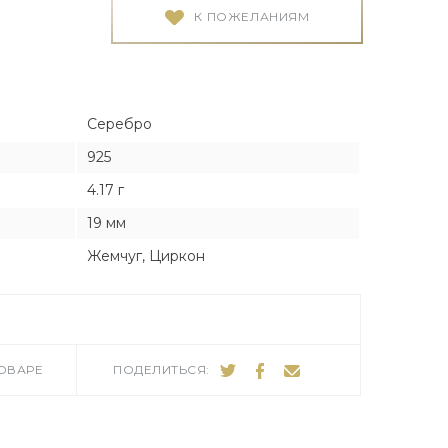
Я
Я
К ПОЖЕЛАНИЯМ
тука
тука
Серебро
925
4.17 г
ро
19 мм
Жемчуг, Циркон
ТОВАРЕ
ПОДЕЛИТЬСЯ: