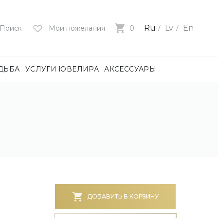
Ru
Lv
En
Поиск
Мои пожелания
0
ДЬБА
УСЛУГИ ЮВЕЛИРА
АКСЕССУАРЫ
лия
ца
нями
и
ие
нями
БОТА)
ДОБАВИТЬ В КОРЗИНУ
е