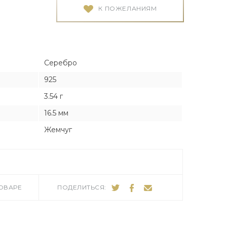
Я
Я
К ПОЖЕЛАНИЯМ
тука
тука
Серебро
925
3.54 г
ро
16.5 мм
Жемчуг
ТОВАРЕ
ПОДЕЛИТЬСЯ: