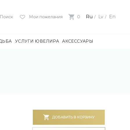
Ru
Lv
En
Поиск
Мои пожелания
0
ДЬБА
УСЛУГИ ЮВЕЛИРА
АКСЕССУАРЫ
лия
ца
нями
и
ие
нями
БОТА)
ДОБАВИТЬ В КОРЗИНУ
е