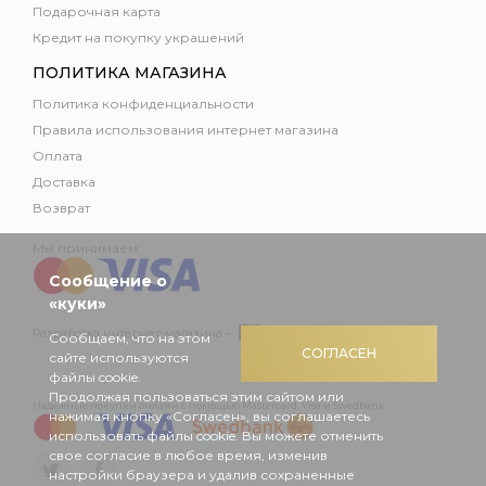
Подарочная карта
Кредит на покупку украшений
ПОЛИТИКА МАГАЗИНА
Политика конфиденциальности
Правила использования интернет магазина
Оплата
Доставка
Возврат
Мы принимаем:
Сообщение о
«куки»
Разработка интернет-магазина –
Сообщаем, что на этом
СОГЛАСЕН
сайте используются
файлы cookie.
Продолжая пользоваться этим сайтом или
Надежные покупки онлайн с помощью Mastercard, Visa и Swedbank
нажимая кнопку «Согласен», вы соглашаетесь
использовать файлы cookie. Вы можете отменить
свое согласие в любое время, изменив
настройки браузера и удалив сохраненные