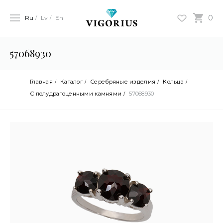
0
Ru
Lv
En
57068930
Главная
Каталог
Серебряные изделия
Кольца
С полудрагоценными камнями
57068930