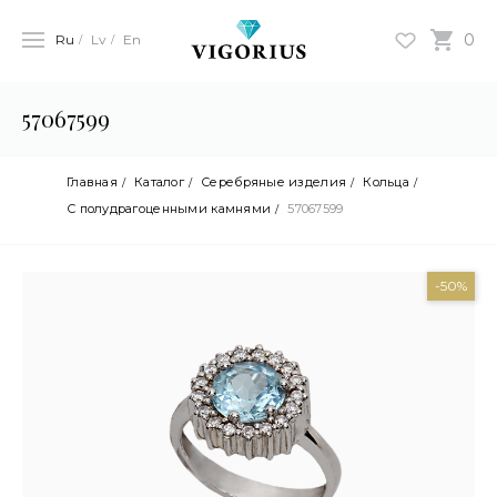
0
Ru
Lv
En
57067599
Главная
Каталог
Серебряные изделия
Кольца
С полудрагоценными камнями
57067599
-50%