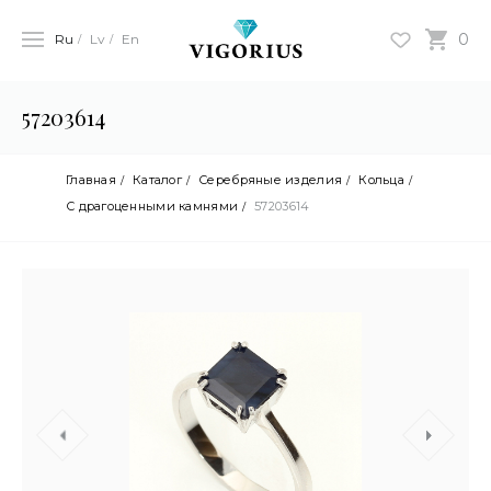
0
Ru
Lv
En
57203614
Главная
Каталог
Серебряные изделия
Кольца
С драгоценными камнями
57203614