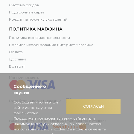
Система скидок
Подарочная карта
Кредит на покупку украшений
ПОЛИТИКА МАГАЗИНА
Политика конфиденциальности
Правила использования интернет магазина
Оплата
Доставка
Возврат
Мы принимаем:
Сообщение о
«куки»
Разработка интернет-магазина –
Сообщаем, что на этом
СОГЛАСЕН
сайте используются
файлы cookie.
Продолжая пользоваться этим сайтом или
Надежные покупки онлайн с помощью Mastercard, Visa и Swedbank
нажимая кнопку «Согласен», вы соглашаетесь
использовать файлы cookie. Вы можете отменить