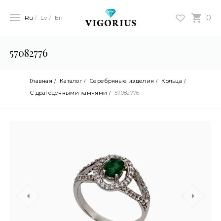
0
Ru
Lv
En
57082776
Главная
Каталог
Серебряные изделия
Кольца
С драгоценными камнями
57082776