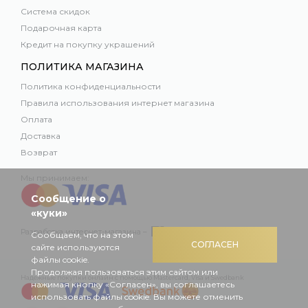
Система скидок
Подарочная карта
Кредит на покупку украшений
ПОЛИТИКА МАГАЗИНА
Политика конфиденциальности
Правила использования интернет магазина
Оплата
Доставка
Возврат
Мы принимаем:
Сообщение о
«куки»
Разработка интернет-магазина –
Сообщаем, что на этом
СОГЛАСЕН
сайте используются
файлы cookie.
Продолжая пользоваться этим сайтом или
Надежные покупки онлайн с помощью Mastercard, Visa и Swedbank
нажимая кнопку «Согласен», вы соглашаетесь
использовать файлы cookie. Вы можете отменить