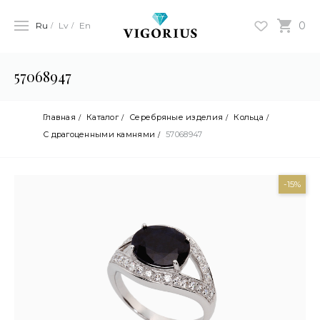
0
Ru
Lv
En
57068947
Главная
Каталог
Серебряные изделия
Кольца
С драгоценными камнями
57068947
-15%