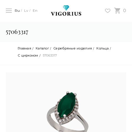
0
Ru
Lv
En
57063317
Главная
Каталог
Серебряные изделия
Кольца
С цирконом
57063317