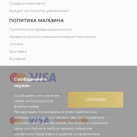
Подарочная карта
Кредит на покупку украшений
ПОЛИТИКА МАГАЗИНА
Политика конфиденциальности
Правила использования интернет магазина
Оплата
Доставка
Возврат
Мы принимаем:
Сообщение о
«куки»
Разработка интернет-магазина –
Сообщаем, что на этом
СОГЛАСЕН
сайте используются
файлы cookie.
Продолжая пользоваться этим сайтом или
Надежные покупки онлайн с помощью Mastercard, Visa и Swedbank
нажимая кнопку «Согласен», вы соглашаетесь
использовать файлы cookie. Вы можете отменить
свое согласие в любое время, изменив
настройки браузера и удалив сохраненные