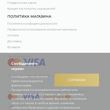
Подарочная карта
Кредит на покупку украшений
ПОЛИТИКА МАГАЗИНА
Политика конфиденциальности
Правила использования интернет магазина
Оплата
Доставка
Возврат
Мы принимаем:
Сообщение о
«куки»
Разработка интернет-магазина –
Сообщаем, что на этом
СОГЛАСЕН
сайте используются
файлы cookie.
Продолжая пользоваться этим сайтом или
Надежные покупки онлайн с помощью Mastercard, Visa и Swedbank
нажимая кнопку «Согласен», вы соглашаетесь
использовать файлы cookie. Вы можете отменить
свое согласие в любое время, изменив
настройки браузера и удалив сохраненные