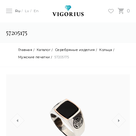
0
Ru
Lv
En
57205175
Главная
Каталог
Серебряные изделия
Кольца
Мужские печатки
57205175