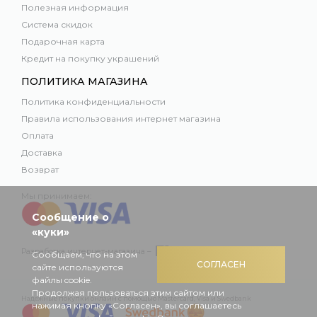
Полезная информация
Система скидок
Подарочная карта
Кредит на покупку украшений
ПОЛИТИКА МАГАЗИНА
Политика конфиденциальности
Правила использования интернет магазина
Оплата
Доставка
Возврат
Мы принимаем:
Сообщение о
«куки»
Разработка интернет-магазина –
Сообщаем, что на этом
СОГЛАСЕН
сайте используются
файлы cookie.
Продолжая пользоваться этим сайтом или
Надежные покупки онлайн с помощью Mastercard, Visa и Swedbank
нажимая кнопку «Согласен», вы соглашаетесь