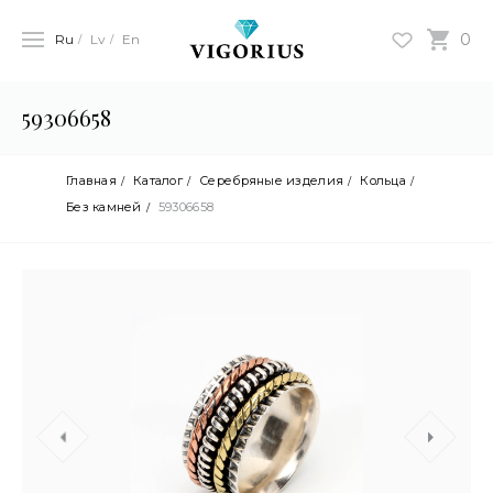
0
Ru
Lv
En
59306658
Главная
Каталог
Серебряные изделия
Кольца
Без камней
59306658